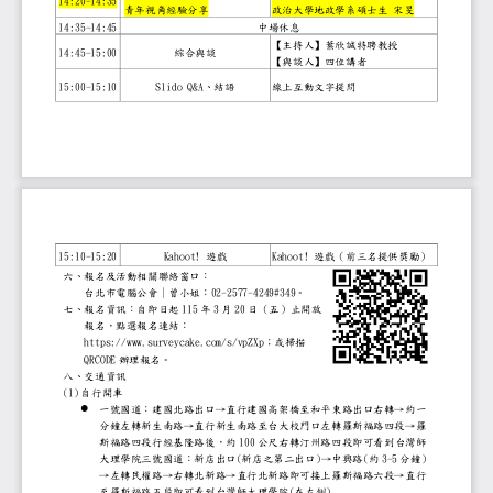
1
4:20
-
14:35
青年視角經驗分享
政治大學地政學系碩士生
宋旻
1
4:35
-
14:45
中場休息
【主持人】
葉欣誠特聘教授
14:45
-
15:00
綜合與談
【
與談
人】
四位講者
1
5:00
-
15:10
Slido Q&A
、結語
線上互動文字提問
1
5:10
-
15:20
Kahoot!
Kahoot!
遊戲
遊戲（前三名提供獎勵
六、
報名及活動相關聯絡窗口：
02
-
2577
-
4249#34
9
台北市電腦公會｜
曾
小姐：
。
11
5
3
2
0
七、
報名資訊：自即日起
年
月
日（
五
）止開放
報名，點選報名連結：
https://www.surveycake.com/s/vpZXp
；或掃描
QRCODE
辦理報名。
八、
交通資訊
(1)
自行開車
⚫
一號國道：建國北路出口→直行建國高架橋至和平
分鐘左轉新生南路→直行新生南路至台大校門口左
100
斯福路四段行經基隆路後，約
公尺右轉汀州路四段即可看到
(
)
(
3
-
5
)
大理學院三號國道：新店出口
新店之第二出口
→中興路
約
分鐘
→左轉民權路→右轉北新路→直行北新路即可接上
行
(
)
至羅斯福路五段即可看到台灣師大理學院
在左側