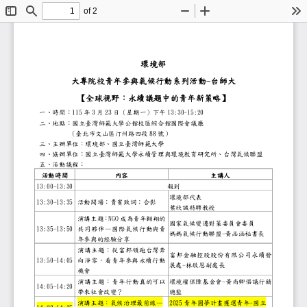
of 2
Toggle
Find
Zoom
Zoom
To
Sidebar
Out
In
環境部
-
大專院校青年參與氣候行動系列活動
台師
大
【
全球視野：永續議題中的青年新策略
】
11
5
3
23
13:30
-
15:20
一、
時間：
年
月
日（星期
一
）下午
二、
地點：國立
臺灣師範大學
公館校區
綜合館國際會議廳
88
（
臺北市文山區汀州路四段
號
）
三、
主辦單位：環境部、
國立
臺灣師範大學
四、
協辦單位：
國立
臺灣師範大學
永續管理與環境教育研究所
、台灣氣候聯盟
五、
活動議程：
活動時間
內容
主講人
1
3:00
-
13:30
報到
環境部
代表
1
3:30
-
13:35
活動開場；
貴賓
致詞；合影
葉欣誠特聘教授
NGO
演講主題：
成為青年翱翔的
國家氣候變遷對策委員會委
1
3:35
-
13:50
共同夥伴
—
國際氣候行動與青
-
媽媽氣候行動聯盟
黃品涵
秘書長
年參與的經驗分享
演講主題：
從富邦領跑台灣奔
富邦金融控股股份有限公司
1
3:50
-
14:05
向淨零，看青年參與永續行動
-
展處
林敬恩副處長
機會
-
演講主題：
青年行動真的可以
環境權保障基金會
黃尚卿倡議行銷
1
4:05
-
14:20
帶來社會改變？
總監
2025
-
演講主題：
氣候治理最前線
—
青年圓夢計畫獲選青年
國立