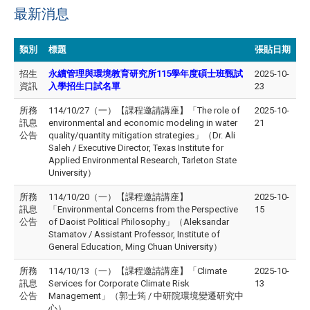
最新消息
類別
標題
張貼日期
招生
永續管理與環境教育研究所115學年度碩士班甄試
2025-10-
資訊
入學招生口試名單
23
所務
114/10/27（一）【課程邀請講座】「The role of
2025-10-
訊息
environmental and economic modeling in water
21
公告
quality/quantity mitigation strategies」（Dr. Ali
Saleh / Executive Director, Texas Institute for
Applied Environmental Research, Tarleton State
University）
所務
114/10/20（一）【課程邀請講座】
2025-10-
訊息
「Environmental Concerns from the Perspective
15
公告
of Daoist Political Philosophy」（Aleksandar
Stamatov / Assistant Professor, Institute of
General Education, Ming Chuan University）
所務
114/10/13（一）【課程邀請講座】「Climate
2025-10-
訊息
Services for Corporate Climate Risk
13
公告
Management」（郭士筠 / 中研院環境變遷研究中
心）