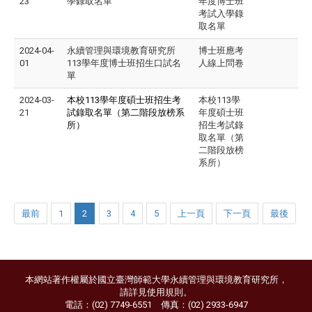
23
學錄取名單
年度博士班
考試入學錄
取名單
2024-04-
永續管理與環境教育研究所
博士班應考
01
113學年度博士班招生口試名
人線上問卷
單
2024-03-
本校113學年度碩士班招生考
本校113學
21
試錄取名單（第二階段放榜系
年度碩士班
所）
招生考試錄
取名單（第
二階段放榜
系所）
最前
1
2
3
4
5
上一頁
下一頁
最後
本網站著作權屬於國立臺灣師範大學永續管理與環境教育研究所，
請詳見
使用規則
。
電話：(02) 7749-6551 傳真：(02) 2933-6947