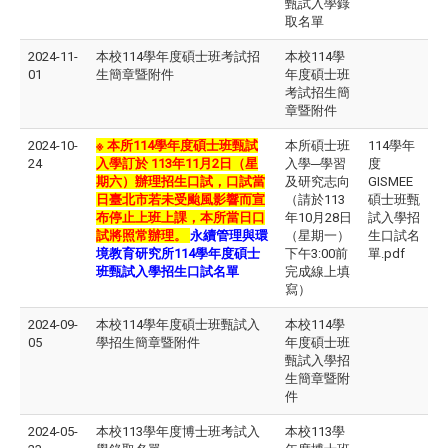
甄試入學錄
取名單
2024-11-
本校114學年度碩士班考試招
本校114學
01
生簡章暨附件
年度碩士班
考試招生簡
章暨附件
2024-10-
※ 本所114學年
度碩士班甄試
本所碩士班
114學年
24
入學訂於 113年11月2日（星
入學─學習
度
期六）辦理招生口試，口試當
及研究志向
GISMEE
日臺北市若未受颱風影響而宣
（請於113
碩士班甄
布停止上班上課，本所當日口
年10月28日
試入學招
試將照常辦理。
永續管理與環
（星期一）
生口試名
境教育研究所114學年度碩士
下午3:00前
單.pdf
班甄試入學招生口試名單
完成線上填
寫）
2024-09-
本校114學年度碩士班甄試入
本校114學
05
學招生簡章暨附件
年度碩士班
甄試入學招
生簡章暨附
件
2024-05-
本校113學年度博士班考試入
本校113學