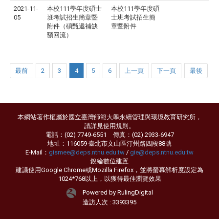
2021-11-
本校111學年度碩士
本校111學年度碩
05
班考試招生簡章暨
士班考試招生簡
附件（碩甄遞補缺
章暨附件
額回流）
最前
2
3
4
5
6
上一頁
下一頁
最後
本網站著作權屬於國立臺灣師範大學永續管理與環境教育研究所，
請詳見
使用規則
。
電話：(02) 7749-6551 傳真：(02) 2933-6947
地址：116059 臺北市文山區汀州路四段88號
E-Mail：
gismee@deps.ntnu.edu.tw
/
gie@deps.ntnu.edu.tw
銳綸數位
建置
建議使用Google Chrome或Mozilla Firefox，並將螢幕解析度設定為
1024*768以上，以獲得最佳瀏覽效果
Powered by RulingDigital
造訪人次 : 3393395