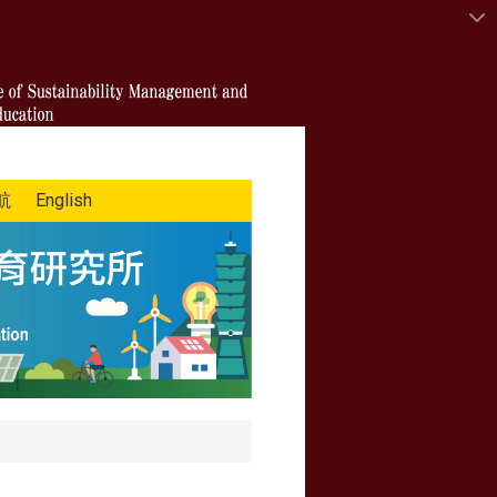
航
English