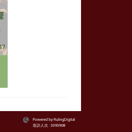
Powered by RulingDigital
造訪人次 : 3393908