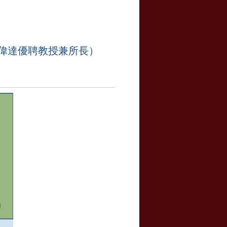
方偉達優聘教授兼所長）