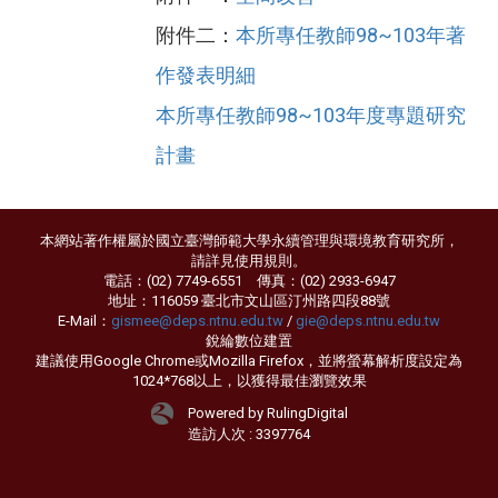
附件二：
本所專任教師98~103年著
作發表明細
本所專任教師98~103年度專題研究
計畫
本網站著作權屬於國立臺灣師範大學永續管理與環境教育研究所，
請詳見
使用規則
。
電話：(02) 7749-6551 傳真：(02) 2933-6947
地址：116059 臺北市文山區汀州路四段88號
E-Mail：
gismee@deps.ntnu.edu.tw
/
gie@deps.ntnu.edu.tw
銳綸數位
建置
建議使用Google Chrome或Mozilla Firefox，並將螢幕解析度設定為
1024*768以上，以獲得最佳瀏覽效果
Powered by RulingDigital
造訪人次 : 3397764