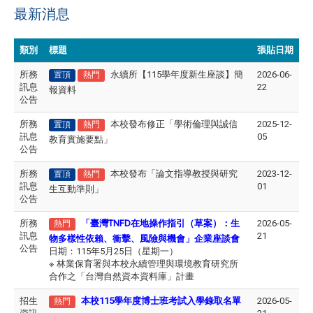
最新消息
類別
標題
張貼日期
所務
永續所【115學年度新生座談】簡
2026-06-
置頂
熱門
訊息
22
報資料
公告
所務
本校發布修正「學術倫理與誠信
2025-12-
置頂
熱門
訊息
05
教育實施要點」
公告
所務
本校發布「論文指導教授與研究
2023-12-
置頂
熱門
訊息
01
生互動準則」
公告
所務
「臺灣TNFD在地操作指引（草案）：生
2026-05-
熱門
訊息
21
物多樣性依賴、衝擊、風險與機會」企業座談會
公告
日期：115年5月25日（星期一）
※ 林業保育署與本校永續管理與環境教育研究所
合作之「台灣自然資本資料庫」計畫
招生
本校115學年度博士班考試入學錄取名單
2026-05-
熱門