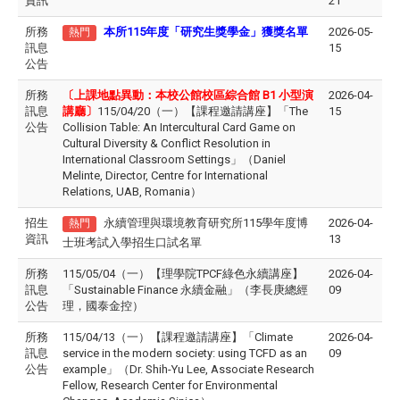
資訊
21
所務
本所115年度「研究生獎學金」獲獎名單
2026-05-
熱門
訊息
15
公告
所務
〔上課地點異動：本校公館校區綜合館 B1 小型演
2026-04-
訊息
講廳〕
115/04/20（一）【課程邀請講座】「The
15
公告
Collision Table: An Intercultural Card Game on
Cultural Diversity & Conflict Resolution in
International Classroom Settings」（Daniel
Melinte, Director, Centre for International
Relations, UAB, Romania）
招生
永續管理與環境教育研究所115學年度博
2026-04-
熱門
資訊
13
士班考試入學招生口試名單
所務
115/05/04（一）【理學院TPCF綠色永續講座】
2026-04-
訊息
「Sustainable Finance 永續金融」（李長庚總經
09
公告
理，國泰金控）
所務
115/04/13（一）【課程邀請講座】「Climate
2026-04-
訊息
service in the modern society: using TCFD as an
09
公告
example」（Dr. Shih-Yu Lee, Associate Research
Fellow, Research Center for Environmental