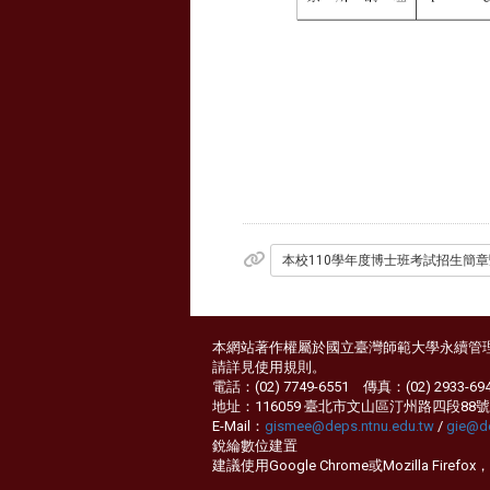
本校110學年度博士班考試招生簡
本網站著作權屬於國立臺灣師範大學永續管
請詳見
使用規則
。
電話：(02) 7749-6551 傳真：(02) 2933-69
地址：116059 臺北市文山區汀州路四段88號
E-Mail：
gismee@deps.ntnu.edu.tw
/
gie@de
銳綸數位
建置
建議使用Google Chrome或Mozilla F