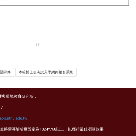
章暨附件
本校博士班考試入學網路報名系統
理與環境教育研究所，
47
ps.ntnu.edu.tw
irefox，並將螢幕解析度設定為1024*768以上，以獲得最佳瀏覽效果