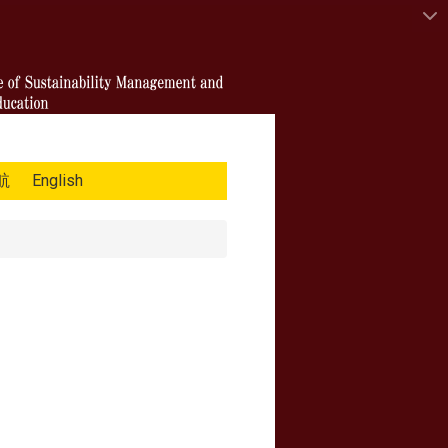
航
English