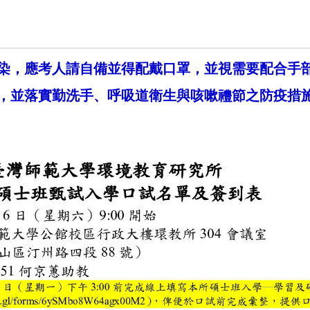
染，應考人請自備並得配戴口罩，
並視需要配合手
，並落實勤洗手、
呼吸道衛生與咳嗽禮節之防疫措