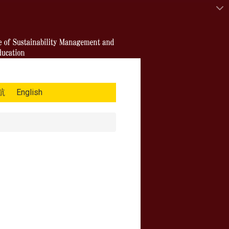
航
English