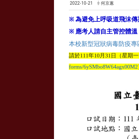
2022-10-21
何京蕙
※
為避免上呼吸道飛沫傳
※
應考人請自主管控體溫
本校新型冠狀病毒防疫專
請於
111
年
10
月
3
1
日（星期一
forms/6ySMbo8W64agx00M2