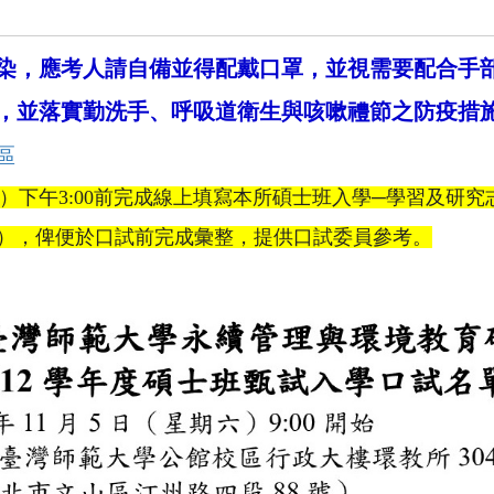
染，應考人請自備並得配戴口罩，
並視需要配合手
，並落實勤洗手、
呼吸道衛生與咳嗽禮節之防疫措
區
）下午
3:00
前完成線上填寫本
所碩士班入學─學習及研究
），
俾便於口試前完成彙整，提供口試委員參考。