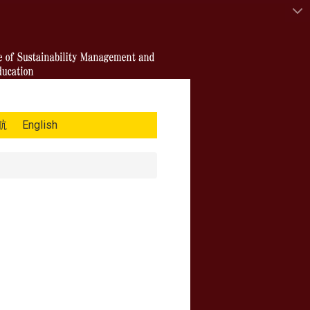
航
English