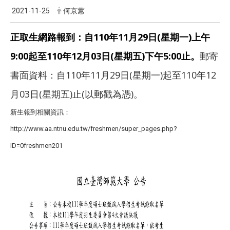
2021-11-25
何京蕙
110
11
29
(
)
正取生網路報到：自
年
月
日
星期一
上午
9:00
110
12
03
(
)
5:00
起至
年
月
日
星期五
下午
止。
郵寄
110
11
29
(
)
110
12
書面資料：自
年
月
日
星期一
起至
年
03
(
)
(
)
月
日
星期五
止
以郵戳為憑
。
新生報到相關資訊：
http://www.aa.ntnu.edu.tw/freshmen/super_pages.php?
ID=0freshmen201