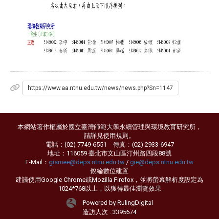
https://www.aa.ntnu.edu.tw/news/news.php?Sn=1147
本網站著作權屬於國立臺灣師範大學永續管理與環境教育研究所，
請詳見
使用規則
。
電話：(02) 7749-6551 傳真：(02) 2933-6947
地址：116059 臺北市文山區汀州路四段88號
E-Mail：
gismee@deps.ntnu.edu.tw
/
gie@deps.ntnu.edu.tw
銳綸數位
建置
建議使用Google Chrome或Mozilla Firefox，並將螢幕解析度設定為
1024*768以上，以獲得最佳瀏覽效果
Powered by RulingDigital
造訪人次 : 3395674