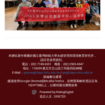
本網站著作權屬於國立臺灣師範大學永續管理與環境教育研究所，
請詳見
使用規則
。
電話：(02) 7749-6551 傳真：(02) 2933-6947
地址：116059 臺北市文山區汀州路四段88號
E-Mail：
gismee@deps.ntnu.edu.tw
/
gie@deps.ntnu.edu.tw
銳綸數位
建置
建議使用Google Chrome或Mozilla Firefox，並將螢幕解析度設定為
1024*768以上，以獲得最佳瀏覽效果
Powered by RulingDigital
造訪人次 : 3392720