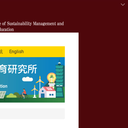
航
English