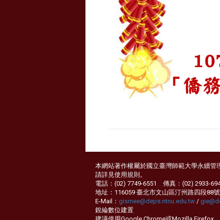
本網站著作權屬於國立臺灣師範大學永續管
請詳見
使用規則
。
電話：(02) 7749-6551 傳真：(02) 2933-69
地址：116059 臺北市文山區汀州路四段88號
E-Mail：
gismee@deps.ntnu.edu.tw
/
gie@de
銳綸數位
建置
建議使用Google Chrome或Mozilla F