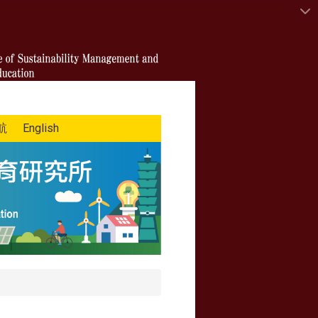
航
English