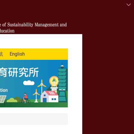
航
English