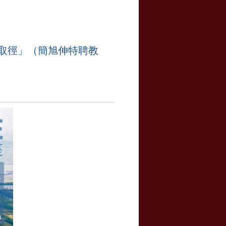
究取徑」（簡旭伸特聘教