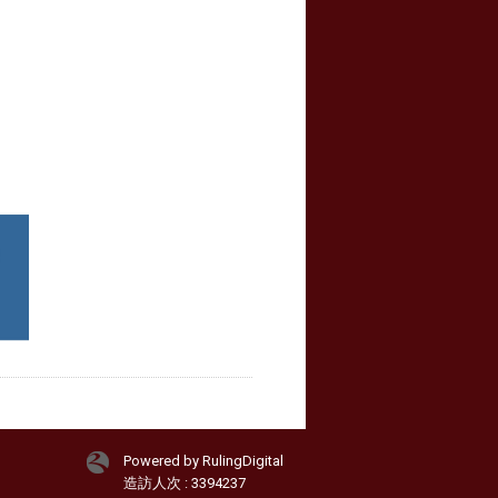
Powered by RulingDigital
造訪人次 : 3394237