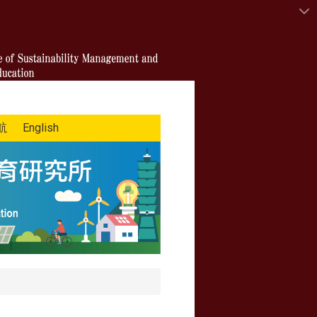
航
English