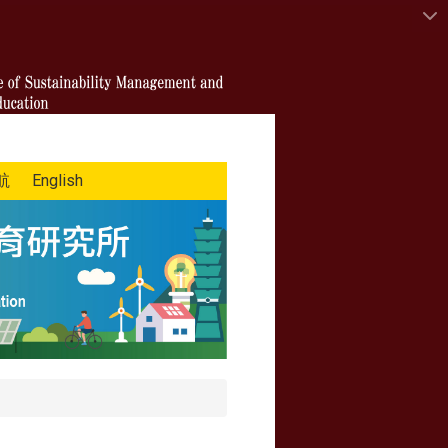
航
English