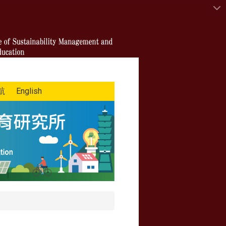
航
English