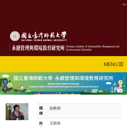
MENU
職
副教授
稱
姓
王順美