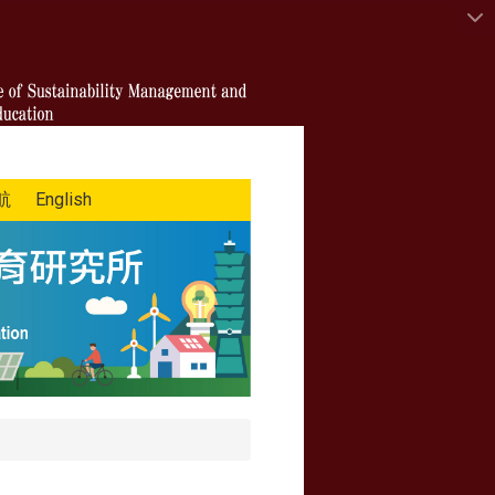
航
English