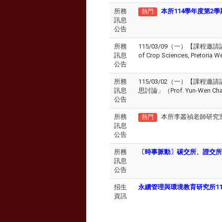
所務
本所114學年度第2
熱門
訊息
公告
所務
115/03/09（一）【課程邀請講座】「From
訊息
of Crop Sciences, Pretoria W
公告
所務
115/03/02（一）【課程邀請講座】「A
訊息
思討論」（Prof. Yun-Wen Chan, De
公告
所務
本所李叢禎老師研究
熱門
訊息
公告
所務
〔時事脈動〕碳交所、證交所
訊息
公告
招生
永續管理與環境教育研究所1
資訊