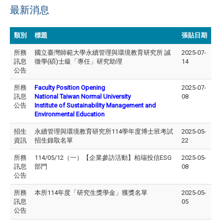
最新消息
類別
標題
張貼日期
所務
國立臺灣師範大學永續管理與環境教育研究所 誠
2025-07-
訊息
徵學(碩)士級「專任」研究助理
14
公告
所務
Faculty Position Opening
2025-07-
訊息
National Taiwan Normal University
08
公告
Institute of Sustainability Management and
Environmental Education
招生
永續管理與環境教育研究所114學年度博士班考試
2025-05-
資訊
招生錄取名單
22
所務
114/05/12（一）【企業參訪活動】柏瑞投信ESG
2025-05-
訊息
部門
08
公告
所務
本所114年度「研究生獎學金」獲獎名單
2025-05-
訊息
05
公告