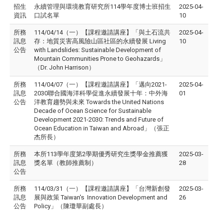
招生
永續管理與環境教育研究所114學年度博士班招生
2025-04-
資訊
口試名單
10
所務
114/04/14（一）【課程邀請講座】「與土石流共
2025-04-
訊息
存：地質災害高風險山區社區的永續發展 Living
10
公告
with Landslides: Sustainable Development of
Mountain Communities Prone to Geohazards」
（Dr. John Harrison）
所務
114/04/07（一）【課程邀請講座】「邁向2021-
2025-04-
訊息
2030聯合國海洋科學促進永續發展十年：中外海
01
公告
洋教育趨勢與未來 Towards the United Nations
Decade of Ocean Science for Sustainable
Development 2021-2030: Trends and Future of
Ocean Education in Taiwan and Abroad」（張正
杰所長）
所務
本所113學年度第2學期優秀研究生獎學金推薦獲
2025-03-
訊息
獎名單（教師推薦制）
28
公告
所務
114/03/31（一）【課程邀請講座】「台灣新創發
2025-03-
訊息
展與政策 Taiwan's Innovation Development and
26
公告
Policy」（陳瓊華副處長）