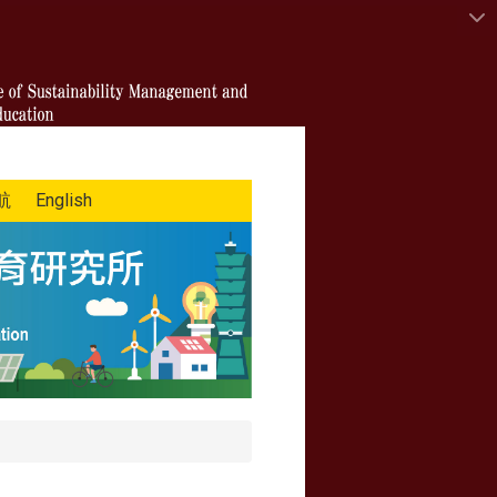
航
English