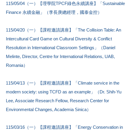
115/05/04（一）【理學院TPCF綠色永續講座】「Sustainable
Finance 永續金融」（李長庚總經理，國泰金控）
115/04/20（一）【課程邀請講座】「The Collision Table: An
Intercultural Card Game on Cultural Diversity & Conflict
Resolution in International Classroom Settings」（Daniel
Melinte, Director, Centre for International Relations, UAB,
Romania）
115/04/13（一）【課程邀請講座】「Climate service in the
modern society: using TCFD as an example」（Dr. Shih-Yu
Lee, Associate Research Fellow, Research Center for
Environmental Changes, Academia Sinica）
115/03/16（一）【課程邀請講座】「Energy Conservation in