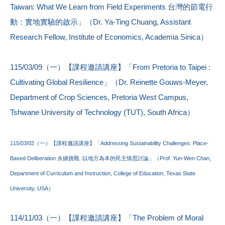
Taiwan: What We Learn from Field Experiments 台灣的節電行
動：實地實驗的啟示」（Dr. Ya-Ting Chuang, Assistant
Research Fellow, Institute of Economics, Academia Sinica）
115/03/09（一）【課程邀請講座】「From Pretoria to Taipei :
Cultivating Global Resilience」（Dr. Reinette Gouws-Meyer,
Department of Crop Sciences, Pretoria West Campus,
Tshwane University of Technology (TUT), South Africa）
115/03/02（一）【課程邀請講座】「Addressing Sustainability Challenges: Place-
Based Deliberation 永續挑戰 :以地方為本的民主慎思討論」（Prof. Yun-Wen Chan,
Department of Curriculum and Instruction, College of Education, Texas State
University, USA）
114/11/03（一）【課程邀請講座】「The Problem of Moral