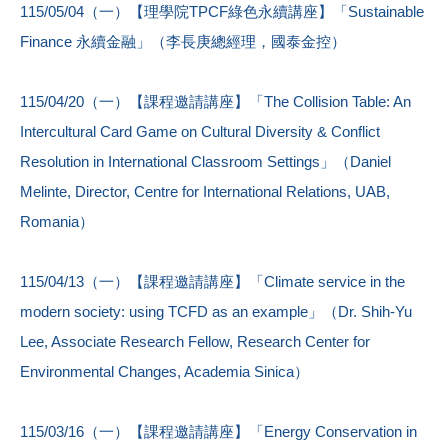
115/05/04（一）【理學院TPCF綠色永續講座】「Sustainable
Finance 永續金融」（李長庚總經理，國泰金控）
115/04/20（一）【課程邀請講座】「The Collision Table: An
Intercultural Card Game on Cultural Diversity & Conflict
Resolution in International Classroom Settings」（Daniel
Melinte, Director, Centre for International Relations, UAB,
Romania）
115/04/13（一）【課程邀請講座】「Climate service in the
modern society: using TCFD as an example」（Dr. Shih-Yu
Lee, Associate Research Fellow, Research Center for
Environmental Changes, Academia Sinica）
115/03/16（一）【課程邀請講座】「Energy Conservation in