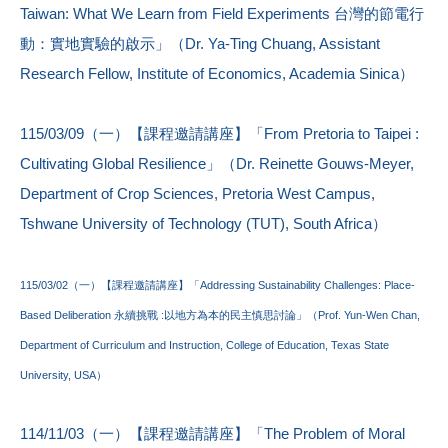
Taiwan: What We Learn from Field Experiments 台灣的節電行
動：實地實驗的啟示」（Dr. Ya-Ting Chuang, Assistant
Research Fellow, Institute of Economics, Academia Sinica）
115/03/09（一）【課程邀請講座】「From Pretoria to Taipei :
Cultivating Global Resilience」（Dr. Reinette Gouws-Meyer,
Department of Crop Sciences, Pretoria West Campus,
Tshwane University of Technology (TUT), South Africa）
115/03/02（一）【課程邀請講座】「Addressing Sustainability Challenges: Place-
Based Deliberation 永續挑戰 :以地方為本的民主慎思討論」（Prof. Yun-Wen Chan,
Department of Curriculum and Instruction, College of Education, Texas State
University, USA）
114/11/03（一）【課程邀請講座】「The Problem of Moral