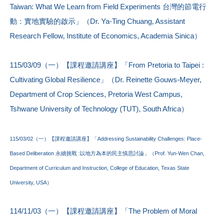
Taiwan: What We Learn from Field Experiments 台灣的節電行
動：實地實驗的啟示」（Dr. Ya-Ting Chuang, Assistant
Research Fellow, Institute of Economics, Academia Sinica）
115/03/09（一）【課程邀請講座】「From Pretoria to Taipei :
Cultivating Global Resilience」（Dr. Reinette Gouws-Meyer,
Department of Crop Sciences, Pretoria West Campus,
Tshwane University of Technology (TUT), South Africa）
115/03/02（一）【課程邀請講座】「Addressing Sustainability Challenges: Place-
Based Deliberation 永續挑戰 :以地方為本的民主慎思討論」（Prof. Yun-Wen Chan,
Department of Curriculum and Instruction, College of Education, Texas State
University, USA）
114/11/03（一）【課程邀請講座】「The Problem of Moral