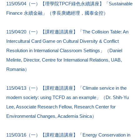
115/05/04（一）【理學院TPCF綠色永續講座】「Sustainable
Finance 永續金融」（李長庚總經理，國泰金控）
115/04/20（一）【課程邀請講座】「The Collision Table: An
Intercultural Card Game on Cultural Diversity & Conflict
Resolution in International Classroom Settings」（Daniel
Melinte, Director, Centre for International Relations, UAB,
Romania）
115/04/13（一）【課程邀請講座】「Climate service in the
modern society: using TCFD as an example」（Dr. Shih-Yu
Lee, Associate Research Fellow, Research Center for
Environmental Changes, Academia Sinica）
115/03/16（一）【課程邀請講座】「Energy Conservation in